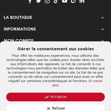

LA BOUTIQUE

INFORMATIONS

MON COMPTE
Gérer le consentement aux cookies
SUIVEZ L'ACTU DU CLUB
Pour offrir les meilleures expériences, nous utilisons des
technologies telles que les cookies pour stocker et/ou accéder
aux informations des appareils. Le fait de consentir à ces
technologies nous permettra de traiter des données telles que
le comportement de navigation sur ce site. Le fait de ne pas
consentir ou de retirer son consentement peut avoir un effet
Votre adresse e-mail est uniquement utilisée pour vous envoyer notre
négatif sur certaines caractéristiques et fonctions.
En savoir
newsletter et des informations sur les activités de Lyon La Duchère. Vous
plus
pouvez toujours utiliser le lien de désinscription inclus dans la newsletter.
done_all
Accepter
Lyon La Duchère © 2021 - Design & SEO
iOnweb
clear
Refuser