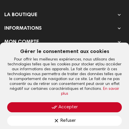

LA BOUTIQUE

INFORMATIONS

MON COMPTE
Gérer le consentement aux cookies
SUIVEZ L'ACTU DU CLUB
Pour offrir les meilleures expériences, nous utilisons des
technologies telles que les cookies pour stocker et/ou accéder
aux informations des appareils. Le fait de consentir à ces
technologies nous permettra de traiter des données telles que
le comportement de navigation sur ce site. Le fait de ne pas
consentir ou de retirer son consentement peut avoir un effet
Votre adresse e-mail est uniquement utilisée pour vous envoyer notre
négatif sur certaines caractéristiques et fonctions.
En savoir
newsletter et des informations sur les activités de Lyon La Duchère. Vous
plus
pouvez toujours utiliser le lien de désinscription inclus dans la newsletter.
done_all
Accepter
Lyon La Duchère © 2021 - Design & SEO
iOnweb
clear
Refuser
Mentions légales
▪
CGV
▪
Politique de confidentialité
▪
Gestion des