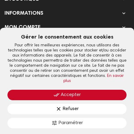

INFORMATIONS

MON COMPTE
Gérer le consentement aux cookies
SUIVEZ L'ACTU DU CLUB
Pour offrir les meilleures expériences, nous utilisons des
technologies telles que les cookies pour stocker et/ou accéder
aux informations des appareils. Le fait de consentir à ces
technologies nous permettra de traiter des données telles que
le comportement de navigation sur ce site. Le fait de ne pas
consentir ou de retirer son consentement peut avoir un effet
Votre adresse e-mail est uniquement utilisée pour vous envoyer notre
négatif sur certaines caractéristiques et fonctions.
En savoir
newsletter et des informations sur les activités de Lyon La Duchère. Vous
plus
pouvez toujours utiliser le lien de désinscription inclus dans la newsletter.
done_all
Accepter
Lyon La Duchère © 2021 - Design & SEO
iOnweb
clear
Refuser
Mentions légales
▪
CGV
▪
Politique de confidentialité
▪
Gestion des
tune
Paramétrer
cookies
▪
Paramétrer les cookies