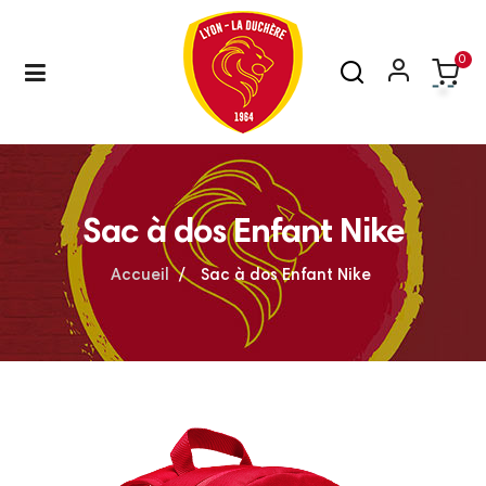
0
Basculer
☰
la
navigation
Sac à dos Enfant Nike
Accueil
Sac à dos Enfant Nike